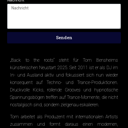
Senden
„Back to the roots“ steht für Tom Bensheims
künstlerischen Neustart 2025. Seit 2011 ist er als DJ im
In- und Ausland aktiv und fokussiert sich nun wieder
konsequent auf Techno- und Trance-Produktionen.
Druckvolle Kicks, rollende Grooves und hypnotische
Spannungsbögen treffen auf Trance-Momente, die nicht
nostalgisch sind, sondern zielgenau eskalieren.
Tom arbeitet als Produzent mit internationalen Artists
zusammen und formt daraus einen modernen,