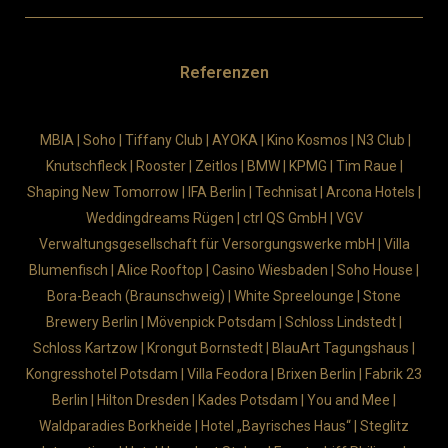
Referenzen
MBIA | Soho | Tiffany Club | AYOKA | Kino Kosmos | N3 Club |
Knutschfleck | Rooster | Zeitlos | BMW | KPMG | Tim Raue |
Shaping New Tomorrow | IFA Berlin | Technisat | Arcona Hotels |
Weddingdreams Rügen | ctrl QS GmbH | VGV
Verwaltungsgesellschaft für Versorgungswerke mbH
|
Villa
Blumenfisch | Alice Rooftop | Casino Wiesbaden | Soho House |
Bora-Beach (Braunschweig) | White Spreelounge | Stone
Brewery Berlin | Mövenpick Potsdam | Schloss Lindstedt |
Schloss Kartzow | Krongut Bornstedt | BlauArt Tagungshaus |
Kongresshotel Potsdam | Villa Feodora | Brixen Berlin | Fabrik 23
Berlin | Hilton Dresden | Kades Potsdam | You and Mee |
Waldparadies Borkheide | Hotel „Bayrisches Haus“ | Steglitz